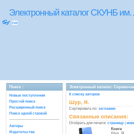
Электронный каталог СКУНБ им.
👓
rus
Поиск :
Электронный каталог: Справочн
К списку авторов
Новые поступления
Простой поиск
Шур, Я.
Расширенный поиск
Сортировать по:
заглавию
Поиск одной строкой
Связанные описания:
Отобрать для печати:
страницу
|
инв
Авторы
Книга
Издательства
Шур, Я.