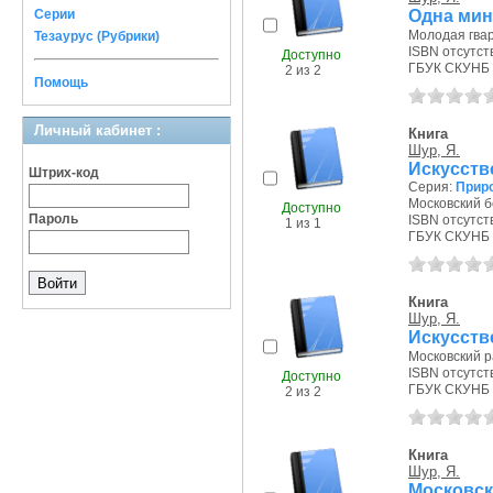
Одна мин
Серии
Молодая гвар
Тезаурус (Рубрики)
ISBN отсутст
Доступно
ГБУК СКУНБ 
2 из 2
Помощь
Личный кабинет :
Книга
Шур, Я.
Искусств
Штрих-код
Серия:
Приро
Московский б
Доступно
Пароль
ISBN отсутст
1 из 1
ГБУК СКУНБ 
Книга
Шур, Я.
Искусств
Московский р
ISBN отсутст
Доступно
ГБУК СКУНБ 
2 из 2
Книга
Шур, Я.
Московск