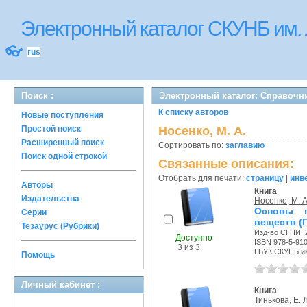
Электронный каталог СКУНБ им.
👓
rus
Поиск :
Электронный каталог: Справочн
К списку авторов
Новые поступления
Простой поиск
Носенко, М. А.
Расширенный поиск
Сортировать по:
заглавию
Поиск одной строкой
Связанные описания:
Отобрать для печати:
страницу
|
инв
Авторы
Книга
Издательства
Носенко, М. А
Основы п
Серии
веществ (П
Тезаурус (Рубрики)
Изд-во СГПИ, 2
Доступно
ISBN 978-5-91
3 из 3
ГБУК СКУНБ им
Помощь
Личный кабинет :
Книга
Тинькова, Е. Л