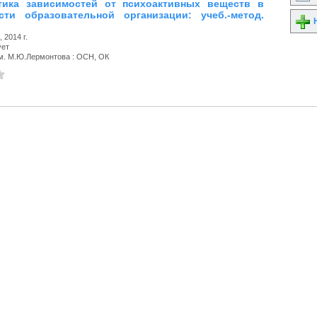
тика зависимостей от психоактивных веществ в
сти образовательной организации: учеб.-метод.
Н
 2014 г.
ует
. М.Ю.Лермонтова : ОСН, ОК