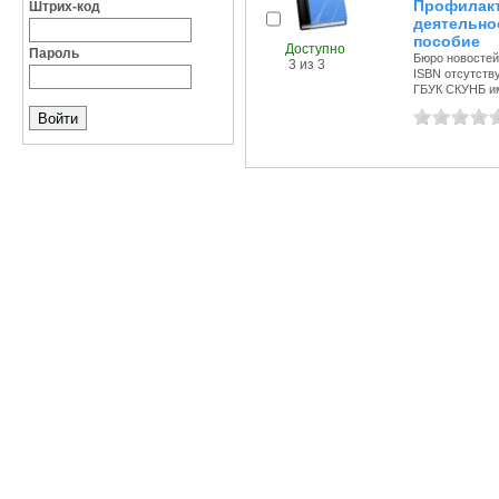
Профилак
Штрих-код
деятельно
пособие
Доступно
Пароль
Бюро новостей,
3 из 3
ISBN отсутств
ГБУК СКУНБ им