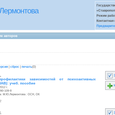
Государств
 Лермонтова
«Ставропол
Режим раб
Контактная
Предварите
ик авторов
ерсия
|
сброс
|
печать
(
0
)
.
З
рофилактики зависимостей от психоактивных
АВ): учеб. пособие
Н
012 г.
090-109-8
. М.Ю.Лермонтова : ОСН, ОК
.
З