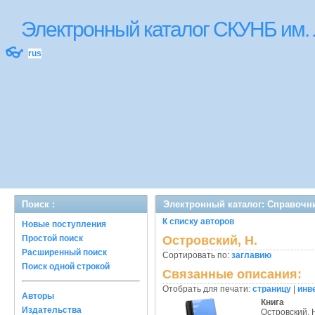
Электронный каталог СКУНБ им.
👓
rus
Поиск :
Электронный каталог: Справочн
К списку авторов
Новые поступления
Простой поиск
Островский, Н.
Расширенный поиск
Сортировать по:
заглавию
Поиск одной строкой
Связанные описания:
Отобрать для печати:
страницу
|
инв
Авторы
Книга
Издательства
Островский, 