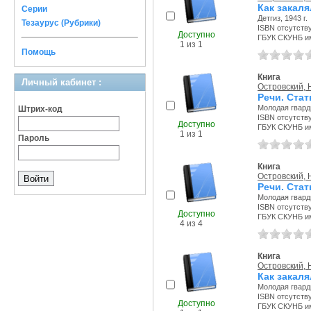
Как закаля
Серии
Детгиз, 1943 г.
Тезаурус (Рубрики)
ISBN отсутств
Доступно
ГБУК СКУНБ им
1 из 1
Помощь
Книга
Личный кабинет :
Островский, 
Речи. Стат
Молодая гварди
Штрих-код
ISBN отсутств
Доступно
ГБУК СКУНБ и
1 из 1
Пароль
Книга
Островский, 
Речи. Стат
Молодая гварди
ISBN отсутств
Доступно
ГБУК СКУНБ и
4 из 4
Книга
Островский, 
Как закал
Молодая гварди
ISBN отсутств
Доступно
ГБУК СКУНБ и