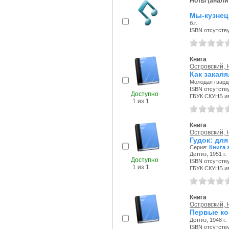
Ноты (аналит
Мы-кузнецы
б.г.
ISBN отсутств
Книга
Островский, 
Как закаля
Молодая гварди
ISBN отсутств
Доступно
ГБУК СКУНБ и
1 из 1
Книга
Островский, 
Гудок: для
Серия:
Книга 
Детгиз, 1951 г.
Доступно
ISBN отсутств
1 из 1
ГБУК СКУНБ и
Книга
Островский, 
Первые к
Детгиз, 1948 г.
ISBN отсутств