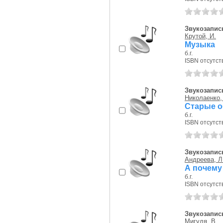
Звукозапись
Крутой, И.
Музыка
б.г.
ISBN отсутст
Звукозапись
Николаенко,
Старые 
б.г.
ISBN отсутст
Звукозапись
Андреева, Л
А почему
б.г.
ISBN отсутст
Звукозапись
Мигуля, В.