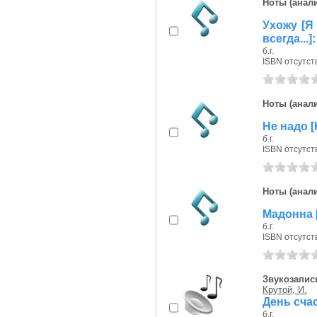
Ноты (анали
Ухожу [Я
всегда...
б.г.
ISBN отсутст
Ноты (анали
Не надо [
б.г.
ISBN отсутст
Ноты (анали
Мадонна [
б.г.
ISBN отсутст
Звукозапись
Крутой, И.
День сча
б.г.