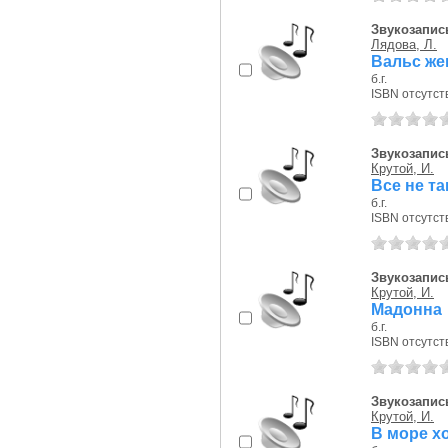
Звукозапись
Лядова, Л.
Вальс ж
б.г.
ISBN отсутст
Звукозапись
Крутой, И.
Все не та
б.г.
ISBN отсутст
Звукозапись
Крутой, И.
Мадонна
б.г.
ISBN отсутст
Звукозапись
Крутой, И.
В море х