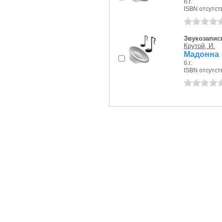
б.г.
ISBN отсутст
Звукозапись
Крутой, И.
Мадонна
б.г.
ISBN отсутст