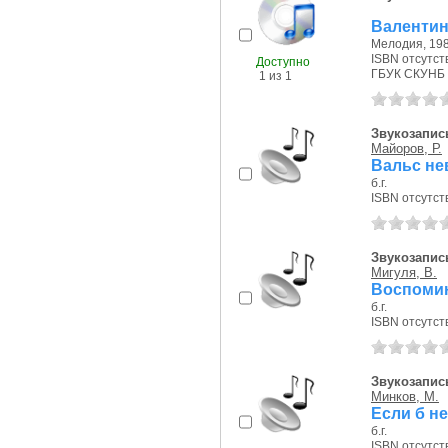
Валентин
Мелодия, 198
ISBN отсутст
Доступно
ГБУК СКУНБ 
1 из 1
Звукозапись
Майоров, Р.
Вальс не
б.г.
ISBN отсутст
Звукозапись
Мигуля, В.
Воспоми
б.г.
ISBN отсутст
Звукозапись
Минков, М.
Если б н
б.г.
ISBN отсутст