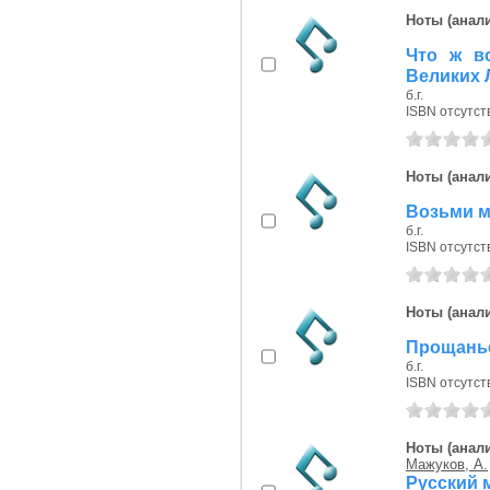
Ноты (анали
Что ж в
Великих Л
б.г.
ISBN отсутст
Ноты (анали
Возьми ме
б.г.
ISBN отсутст
Ноты (анали
Прощанье 
б.г.
ISBN отсутст
Ноты (анали
Мажуков, А.
Русский м