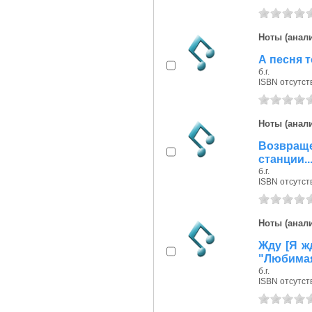
Ноты (анали
А песня т
б.г.
ISBN отсутст
Ноты (анали
Возвраще
станции...
б.г.
ISBN отсутст
Ноты (анали
Жду [Я ж
"Любимая
б.г.
ISBN отсутст