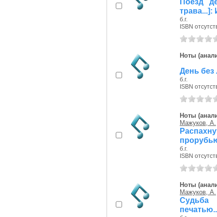
Поезд д
трава...
б.г.
ISBN отсутст
Ноты (анали
День без 
б.г.
ISBN отсутст
Ноты (анали
Мажуков, А.
Распахн
прорубью.
б.г.
ISBN отсутст
Ноты (анали
Мажуков, А.
Судьба 
печатью..