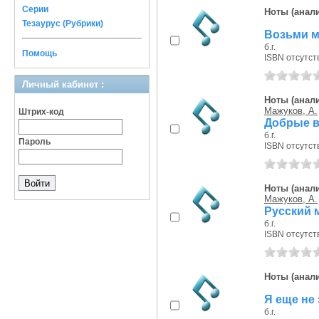
Серии
Ноты (анали
Тезаурус (Рубрики)
Возьми ме
б.г.
Помощь
ISBN отсутст
Личный кабинет :
Ноты (анали
Мажуков, А.
Штрих-код
Добрые в
б.г.
Пароль
ISBN отсутст
Ноты (анали
Мажуков, А.
Русский 
б.г.
ISBN отсутст
Ноты (анали
Я еще не
б.г.