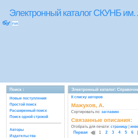
Электронный каталог СКУНБ им.
👓
rus
Поиск :
Электронный каталог: Справочн
К списку авторов
Новые поступления
Простой поиск
Мажуков, А.
Расширенный поиск
Сортировать по:
заглавию
Поиск одной строкой
Связанные описания:
Отобрать для печати:
страницу
|
инв
Авторы
Первая
1
2
3
4
5
6
Издательства