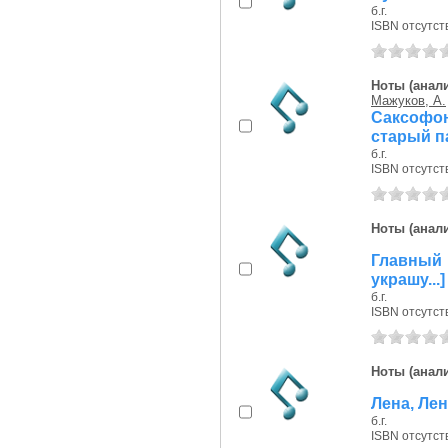
б.г.
ISBN отсутст
Ноты (анали
Мажуков, А.
Саксофо
старый па
б.г.
ISBN отсутст
Ноты (анали
Главный
украшу...]
б.г.
ISBN отсутст
Ноты (анали
Лена, Лен
б.г.
ISBN отсутст