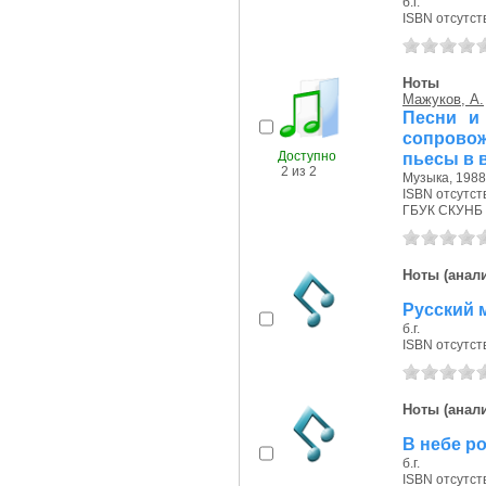
б.г.
ISBN отсутст
Ноты
Мажуков, А.
Песни и
сопровож
Доступно
пьесы в 
2 из 2
Музыка, 1988 
ISBN отсутст
ГБУК СКУНБ 
Ноты (анали
Русский м
б.г.
ISBN отсутст
Ноты (анали
В небе р
б.г.
ISBN отсутст