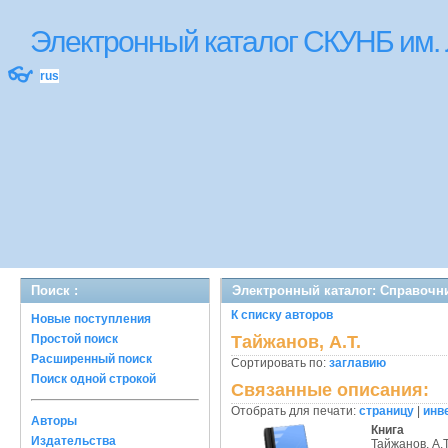
Электронный каталог СКУНБ им.
👓
rus
Поиск :
Электронный каталог: Справочн
К списку авторов
Новые поступления
Простой поиск
Тайжанов, А.Т.
Расширенный поиск
Сортировать по:
заглавию
Поиск одной строкой
Связанные описания:
Отобрать для печати:
страницу
|
инв
Авторы
Книга
Издательства
Тайжанов, А.Т