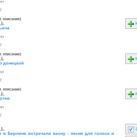
ует
. описание)
 Б.
Н
ьича
ует
. описание)
 Б.
Н
ю донецкой
ует
. описание)
 Б.
Н
артии
ует
 Б.
З
 в Берлине встречали весну : песня для голоса и