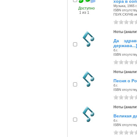
хора в со
Музыка, 1965 г
Доступно
ISBN отсутств
1 из 1
ГБУК СКУНБ и
Ноты (аналит
Да здрав
держава...
б.г.
ISBN отсутств
Ноты (аналит
Песня о Ро
б.г.
ISBN отсутств
Ноты (аналит
Великая да
б.г.
ISBN отсутств