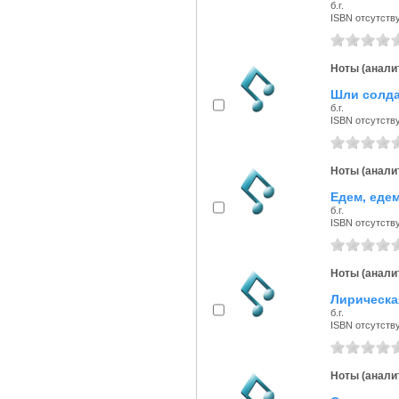
б.г.
ISBN отсутств
Ноты (аналит
Шли солда
б.г.
ISBN отсутств
Ноты (аналит
Едем, едем
б.г.
ISBN отсутств
Ноты (аналит
Лирическая
б.г.
ISBN отсутств
Ноты (аналит