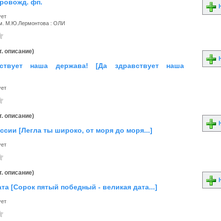
провожд. фп.
Н
.
ует
м. М.Ю.Лермонтова : ОЛИ
. описание)
Н
ствует наша держава! [Да здравствует наша
]
ует
. описание)
Н
ссии [Легла ты широко, от моря до моря...]
ует
. описание)
Н
та [Сорок пятый победный - великая дата...]
ует