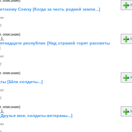
. описание)
Н
тскому Союзу [Когда за честь родной земли...]
ует
. описание)
 Б.
Н
ятнадцати республик [Над страной горят рассветы
]
ует
. описание)
Н
ты [Шли солдаты...]
ует
. описание)
 Б.
Н
Друзья мои, солдаты-ветераны...]
ует