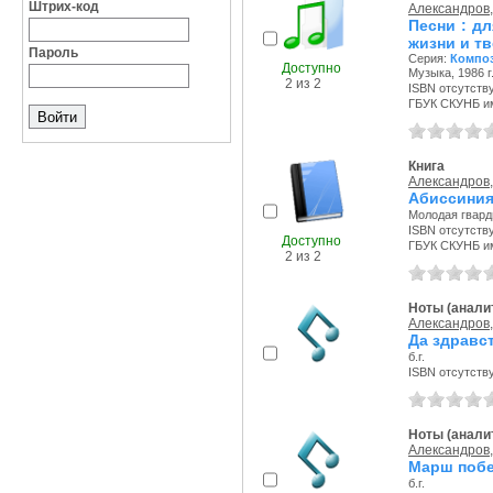
Штрих-код
Александров,
Песни : дл
жизни и т
Пароль
Серия:
Композ
Доступно
Музыка, 1986 г
2 из 2
ISBN отсутств
ГБУК СКУНБ и
Книга
Александров,
Абиссини
Молодая гварди
ISBN отсутств
Доступно
ГБУК СКУНБ и
2 из 2
Ноты (аналит
Александров,
Да здравс
б.г.
ISBN отсутств
Ноты (аналит
Александров,
Марш поб
б.г.