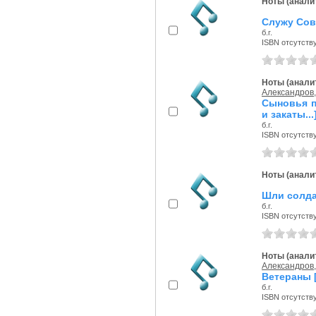
Ноты (аналит
Служу Сове
б.г.
ISBN отсутств
Ноты (аналит
Александров,
Сыновья п
и закаты...
б.г.
ISBN отсутств
Ноты (аналит
Шли солда
б.г.
ISBN отсутств
Ноты (аналит
Александров,
Ветераны [
б.г.
ISBN отсутств