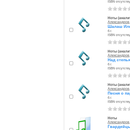
ISBN отсутств
Ноты (аналит
Александров,
Шалаш Ил
б.г.
ISBN отсутств
Ноты (аналит
Александров,
Над степь
б.г.
ISBN отсутств
Ноты (аналит
Александров,
Песня о п
б.г.
ISBN отсутств
Ноты
Александров,
Гвардейцы