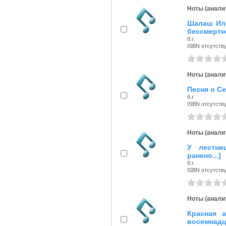
Ноты (аналит
Шалаш Иль
бессмертн
б.г.
ISBN отсутств
Ноты (аналит
Песня о Се
б.г.
ISBN отсутств
Ноты (аналит
У лестни
ранено...]
б.г.
ISBN отсутств
Ноты (аналит
Красная 
восемнадца