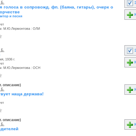
 Б.
З
я голоса в сопровожд. фп. (баяна, гитары), очерк о
ворчестве
Н
итор и песня
.
ует
м. М.Ю.Лермонтова : ОЛИ
 Б.
З
я
я, 1936 г.
Н
ует
м. М.Ю.Лермонтова : ОСН
. описание)
 Б.
Н
твует наща держава!
ует
. описание)
 Б.
Н
едителей