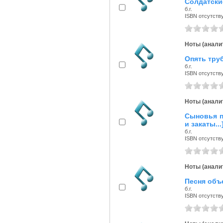
Солдатские
б.г.
ISBN отсутств
Ноты (аналит
Опять труб
б.г.
ISBN отсутств
Ноты (аналит
Сыновья п
и закаты...
б.г.
ISBN отсутств
Ноты (аналит
Песня объ
б.г.
ISBN отсутств