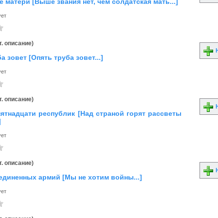
 матери [Выше звания нет, чем солдатская мать...]
ует
. описание)
Н
а зовет [Опять труба зовет...]
ует
. описание)
Н
ятнадцати республик [Над страной горят рассветы
]
ует
. описание)
Н
единенных армий [Мы не хотим войны...]
ует