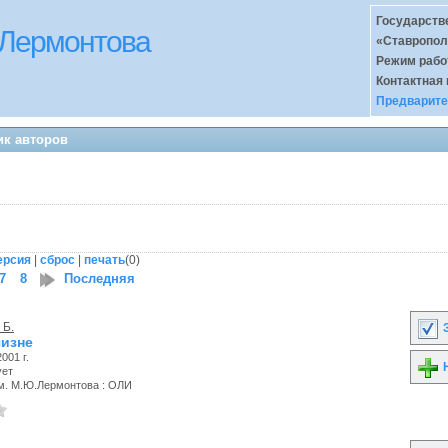
Государств
 Лермонтова
«Ставропол
Режим раб
Контактная
Предварите
ик авторов
ерсия
|
сброс
|
печать
(
0
)
7
8
Последняя
 Б.
З
чизне
001 г.
Н
ует
м. М.Ю.Лермонтова : ОЛИ