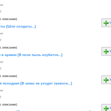
ует
. описание)
Н
ты [Шли солдаты...]
ует
. описание)
Н
 в армию [В поле пыль клубится...]
ует
. описание)
Н
 походная [В запас не уходят тревоги...]
ует
. описание)
Н