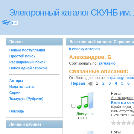
Электронный каталог СКУНБ им.
👓
rus
Поиск :
Электронный каталог: Справочн
К списку авторов
Новые поступления
Простой поиск
Александров, Б.
Расширенный поиск
Сортировать по:
заглавию
Поиск одной строкой
Связанные описания:
Отобрать для печати:
страницу
|
инв
Авторы
Первая
1
2
3
4
5
6
Издательства
Серии
Ноты
Александров,
Тезаурус (Рубрики)
Клятва от
Юрайт-Издат, 2
Помощь
ISBN отсутств
Доступно
ГБУК СКУНБ и
1 из 1
Личный кабинет :
Ноты