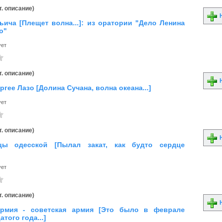
. описание)
Н
ича [Плещет волна...]: из оратории "Дело Ленина
о"
ует
. описание)
Н
ргее Лазо [Долина Сучана, волна океана...]
ует
. описание)
Н
цы одесской [Пылал закат, как будто сердце
ует
. описание)
Н
армия - советская армия [Это было в феврале
того года...]