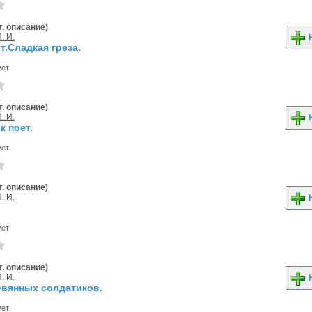
. описание)
. И.
Н
т.Сладкая греза.
ует
. описание)
. И.
Н
 поет.
ует
. описание)
. И.
Н
ует
. описание)
. И.
Н
вянных солдатиков.
ует