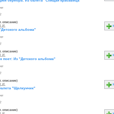
феи серебра: Из балета "Спящая красавица"
ует
. описание)
. И.
Н
 "Детского альбома"
ует
. описание)
. И.
Н
 поет: Из "Детского альбома"
ует
. описание)
. И.
Н
балета "Щелкунчик"
ует
. описание)
. И.
Н