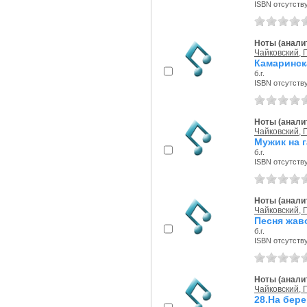
ISBN отсутств
Ноты (аналит
Чайковский, П
Камаринск
б.г.
ISBN отсутств
Ноты (аналит
Чайковский, П
Мужик на г
б.г.
ISBN отсутств
Ноты (аналит
Чайковский, П
Песня жав
б.г.
ISBN отсутств
Ноты (аналит
Чайковский, П
28.На бере