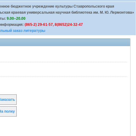
енное бюджетное учреждение культуры Ставропольского края
ьская краевая универсальная научная библиотека им. М. Ю. Лермонтова»
оты:
9.00–20.00
 информация:
(865-2) 29-61-57, 8(8652)24-32-47
льный заказ литературы
24
25
26
27
28
29
30
31
32
33
34
35
36
37
38
39
аказать
а полку