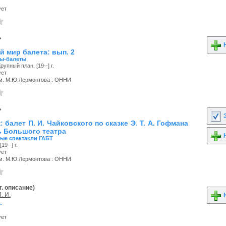
ует
ь
Н
 мир балета: вып. 2
ы-балеты
упный план, [19--] г.
ует
м. М.Ю.Лермонтова : ОННИ
ь
З
 балет П. И. Чайковского по сказке Э. Т. А. Гофмана
ль Большого театра
Н
ые спектакли ГАБТ
19--] г.
ует
м. М.Ю.Лермонтова : ОННИ
. описание)
. И.
Н
.
ует