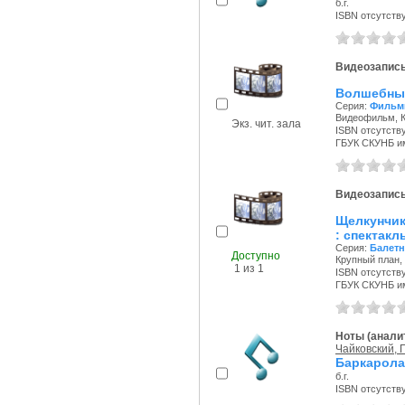
б.г.
ISBN отсутств
Видеозапис
Волшебный
Серия:
Фильм
Видеофильм, Кр
Экз. чит. зала
ISBN отсутств
ГБУК СКУНБ и
Видеозапис
Щелкунчик:
: спектак
Серия:
Балетн
Доступно
Крупный план, [
1 из 1
ISBN отсутств
ГБУК СКУНБ и
Ноты (аналит
Чайковский, П
Баркарола
б.г.
ISBN отсутств