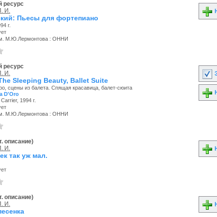
 ресурс
. И.
Н
ский: Пьесы для фортепиано
94 г.
ует
м. М.Ю.Лермонтова : ОННИ
 ресурс
. И.
З
he Sleeping Beauty, Ballet Suite
ро, сцены из балета. Спящая красавица, балет-сюита
Н
a D'Oro
Carrier, 1994 г.
ует
м. М.Ю.Лермонтова : ОННИ
. описание)
. И.
Н
к так уж мал.
ует
. описание)
. И.
Н
песенка