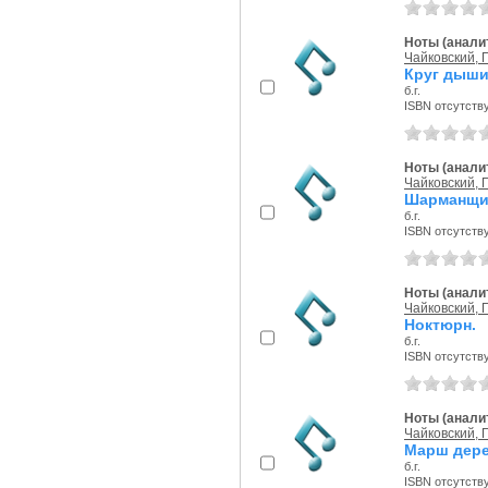
Ноты (аналит
Чайковский, П
Круг дыши
б.г.
ISBN отсутств
Ноты (аналит
Чайковский, П
Шарманщик
б.г.
ISBN отсутств
Ноты (аналит
Чайковский, П
Ноктюрн.
б.г.
ISBN отсутств
Ноты (аналит
Чайковский, П
Марш дере
б.г.
ISBN отсутств