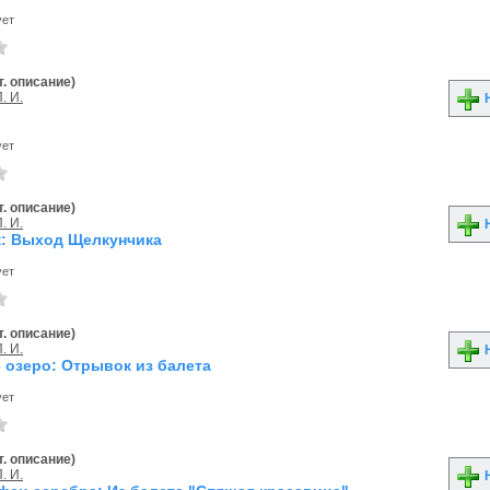
ует
. описание)
. И.
Н
ует
. описание)
. И.
Н
: Выход Щелкунчика
ует
. описание)
. И.
Н
 озеро: Отрывок из балета
ует
. описание)
. И.
Н