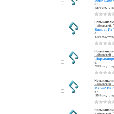
Вариация 
б.г.
ISBN отсутств
Ноты (аналит
Чайковский, П
Вальс: Из
б.г.
ISBN отсутств
Ноты (аналит
Чайковский, П
Шарманщик
б.г.
ISBN отсутств
Ноты (аналит
Чайковский, П
Марш: Из 
б.г.
ISBN отсутств
Ноты (аналит
Чайковский, П