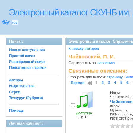
Электронный каталог СКУНБ им.
👓
rus
Поиск :
Электронный каталог: Справочн
К списку авторов
Новые поступления
Простой поиск
Чайковский, П. И.
Расширенный поиск
Сортировать по:
заглавию
Поиск одной строкой
Связанные описания:
Отобрать для печати:
страницу
|
инв
Авторы
Первая
1
2
3
4
5
6
Издательства
Серии
Ноты
Чайковский, П
Тезаурус (Рубрики)
Чайковски
пьесы
Помощь
Музыка, б.г.
Доступно
ISBN отсутств
1 из 1
ГБУК СКУНБ и
Личный кабинет :