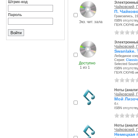
Штрих-код
Электронный
Чайковский, П
П. Чайков
Пароль
Грамзапись, 19
ISBN отсутств
Экз. чит. зала
ГБУК СКУНБ и
Электронный
Чайковский, П
Swanlake. T
Лебединое озе
Серия:
Classic
Доступно
Selected Sound 
1 из 1
ISBN отсутств
ГБУК СКУНБ и
Ноты (аналит
Чайковский, П
Мой Лизоче
б.г.
ISBN отсутств
Ноты (аналит
Чайковский, П
Немецкая 