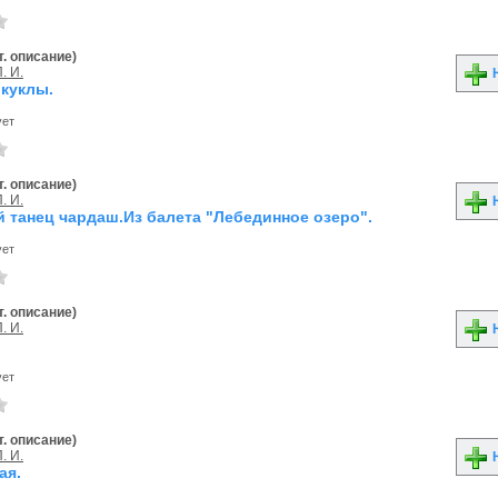
. описание)
. И.
Н
куклы.
ует
. описание)
. И.
Н
й танец чардаш.Из балета "Лебединное озеро".
ует
. описание)
. И.
Н
ует
. описание)
. И.
Н
ая.