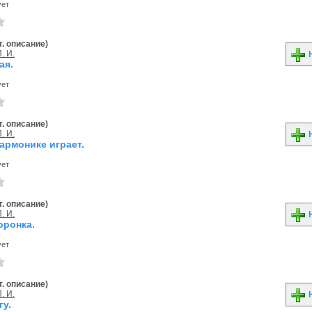
ует
. описание)
. И.
Н
ая.
ует
. описание)
. И.
Н
армонике играет.
ует
. описание)
. И.
Н
оронка.
ует
. описание)
. И.
Н
гу.