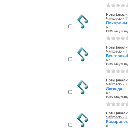
Ноты (аналит
Чайковский, П
Похороны 
б.г.
ISBN отсутств
Ноты (аналит
Чайковский, П
Венгерски
б.г.
ISBN отсутств
Ноты (аналит
Чайковский, П
Легенда.
б.г.
ISBN отсутств
Ноты (аналит
Чайковский, П
Камаринск
б.г.