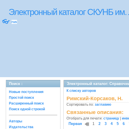
Электронный каталог СКУНБ им.
👓
rus
Поиск :
Электронный каталог: Справочн
К списку авторов
Новые поступления
Простой поиск
Римский-Корсаков, Н.
Расширенный поиск
Сортировать по:
заглавию
Поиск одной строкой
Связанные описания:
Отобрать для печати:
страницу
|
инв
Авторы
Первая
1
2
3
4
5
6
Издательства