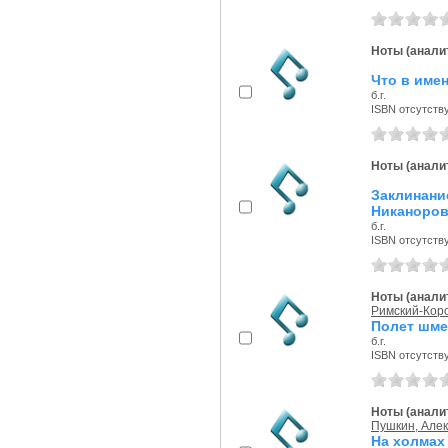
Ноты (аналит
Что в имен
б.г.
ISBN отсутств
Ноты (аналит
Заклинани
Никаноров
б.г.
ISBN отсутств
Ноты (аналит
Римский-Корс
Полет шме
б.г.
ISBN отсутств
Ноты (аналит
Пушкин, Але
На холмах