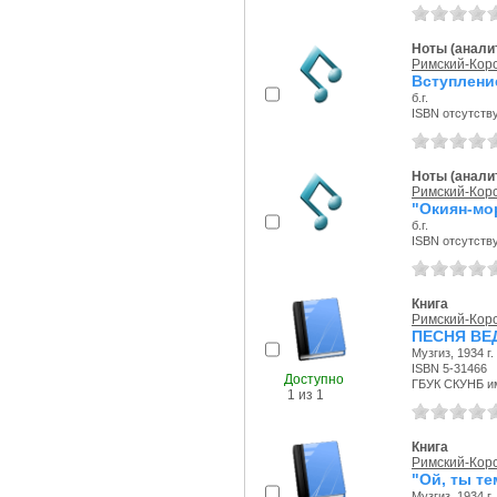
Ноты (аналит
Римский-Корс
Вступление
б.г.
ISBN отсутств
Ноты (аналит
Римский-Корс
"Окиян-мо
б.г.
ISBN отсутств
Книга
Римский-Корс
ПЕСНЯ ВЕ
Музгиз, 1934 г.
ISBN 5-31466
Доступно
ГБУК СКУНБ и
1 из 1
Книга
Римский-Корс
"Ой, ты т
Музгиз, 1934 г.