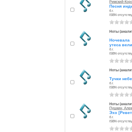
Римский-Корс
Песня инди
б.г.
ISBN отсутств
Ноты (аналит
Ночевала 
утеса велик
б.г.
ISBN отсутств
Ноты (аналит
Тучки небе
б.г.
ISBN отсутств
Ноты (аналит
Пушкин, Але
Эхо [Ревет
б.г.
ISBN отсутств