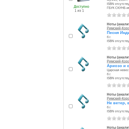
ISBN отсутств
Доступно
ГБУК СКУНБ и
1 из 1
Ноты (аналит
Римский-Корс
Песня Инд
б.г.
ISBN отсутств
Ноты (аналит
Римский-Корс
Ариозо и 
Царская невес
б.г.
ISBN отсутств
Ноты (аналит
Римский-Корс
Не ветер, 
б.г.
ISBN отсутств
Ноты (аналит