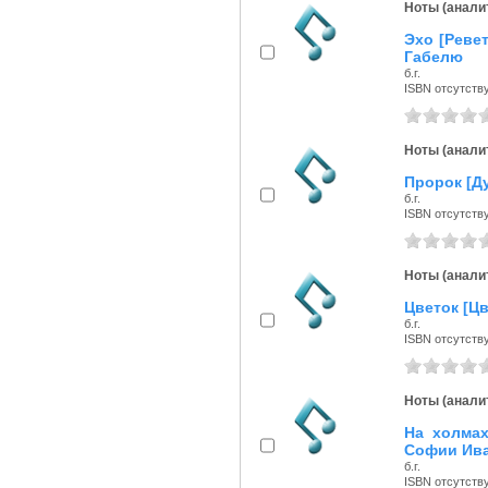
Ноты (аналит
Эхо [Ревет
Габелю
б.г.
ISBN отсутств
Ноты (аналит
Пророк [Д
б.г.
ISBN отсутств
Ноты (аналит
Цветок [Цв
б.г.
ISBN отсутств
Ноты (аналит
На холмах
Софии Ив
б.г.
ISBN отсутств