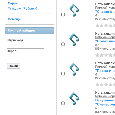
Серии
Ноты (аналит
Римский-Корс
Тезаурус (Рубрики)
"Сказка о 
б.г.
Помощь
ISBN отсутств
Личный кабинет :
Ноты (аналит
Римский-Корс
Штрих-код
"Полет шм
б.г.
ISBN отсутств
Пароль
Ноты (аналит
Римский-Корс
"Песни и п
б.г.
ISBN отсутств
Ноты (аналит
Римский-Корс
Вступлен
"Снегурочк
б.г.
ISBN отсутств