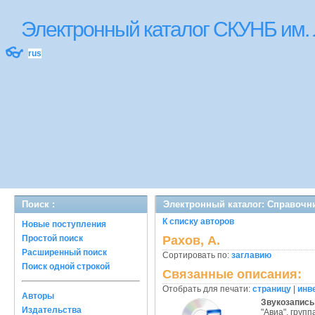
Электронный каталог СКУНБ им.
👓
rus
Поиск :
Электронный каталог: Справочн
К списку авторов
Новые поступления
Простой поиск
Рахов, А.
Расширенный поиск
Сортировать по:
заглавию
Поиск одной строкой
Связанные описания:
Отобрать для печати:
страницу
|
инв
Авторы
Звукозапись
Издательства
"Авиа", групп