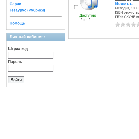
Всемъъ
Серии
Мелодия, 1989 
Тезаурус (Рубрики)
ISBN отсутств
Доступно
ГБУК СКУНБ и
2 из 2
Помощь
Личный кабинет :
Штрих-код
Пароль