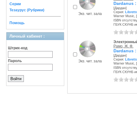
Dardanus :
Серии
[Дардан]
Тезаурус (Рубрики)
Серия:
Librett
Экз. чит. зала
Warner Music, [2
ISBN отсутств
Помощь
ГБУК СКУНБ и
Личный кабинет :
Электронный
Рамо, Ж. Ф.
Штрих-код
Dardanus :
[Дардан]
Серия:
Librett
Пароль
Экз. чит. зала
Warner Music, [2
ISBN отсутств
ГБУК СКУНБ и