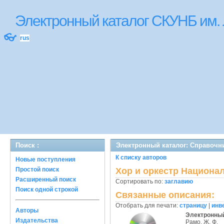
Электронный каталог СКУНБ им.
👓
rus
Поиск :
Электронный каталог: Справочн
К списку авторов
Новые поступления
Простой поиск
Хор и оркестр Национа
Расширенный поиск
Сортировать по:
заглавию
Поиск одной строкой
Связанные описания:
Отобрать для печати:
страницу
|
инв
Авторы
Электронный
Издательства
Рамо, Ж. Ф.