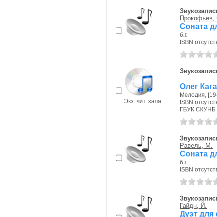
Звукозапись
Прокофьев, 
Соната дл
б.г.
ISBN отсутст
Звукозапис
Олег Кага
Мелодия, [19--
Экз. чит. зала
ISBN отсутст
ГБУК СКУНБ 
Звукозапись
Равель, М.
Соната д
б.г.
ISBN отсутст
Звукозапись
Гайдн, Й.
Дуэт для