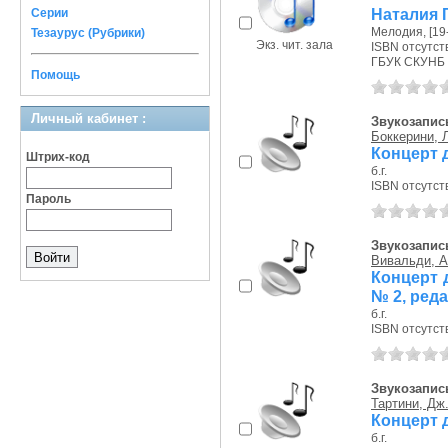
Наталия 
Серии
Мелодия, [19--
Тезаурус (Рубрики)
Экз. чит. зала
ISBN отсутст
ГБУК СКУНБ 
Помощь
Личный кабинет :
Звукозапись
Боккерини, 
Концерт 
Штрих-код
б.г.
ISBN отсутст
Пароль
Звукозапись
Вивальди, А
Концерт 
№ 2, ред
б.г.
ISBN отсутст
Звукозапись
Тартини, Дж
Концерт 
б.г.