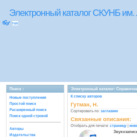
Электронный каталог СКУНБ им.
👓
rus
Поиск :
Электронный каталог: Справочн
К списку авторов
Новые поступления
Простой поиск
Гутман, Н.
Расширенный поиск
Сортировать по:
заглавию
Поиск одной строкой
Связанные описания:
Отобрать для печати:
страницу
|
инв
Авторы
Звукозапис
Издательства