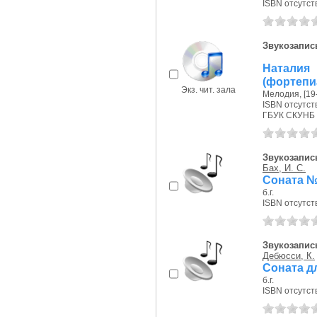
ISBN отсутст
Звукозапис
Наталия
(фортепи
Экз. чит. зала
Мелодия, [19--
ISBN отсутст
ГБУК СКУНБ 
Звукозапись
Бах, И. С.
Соната №
б.г.
ISBN отсутст
Звукозапись
Дебюсси, К.
Соната дл
б.г.
ISBN отсутст