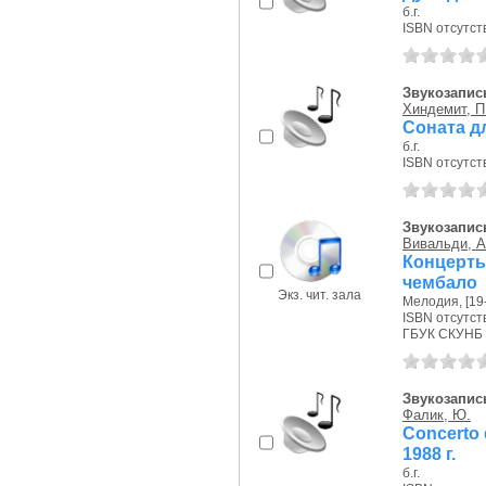
б.г.
ISBN отсутст
Звукозапись
Хиндемит, П
Соната дл
б.г.
ISBN отсутст
Звукозапис
Вивальди, А
Концерт
чембало
Экз. чит. зала
Мелодия, [19--
ISBN отсутст
ГБУК СКУНБ 
Звукозапись
Фалик, Ю.
Concerto 
1988 г.
б.г.