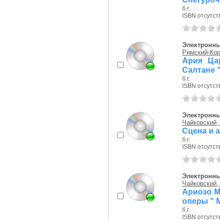
б.г.
ISBN отсутст
Электронны
Римский-Кор
Ария Ца
Салтане "
б.г.
ISBN отсутст
Электронны
Чайковский, 
Сцена и а
б.г.
ISBN отсутст
Электронны
Чайковский, 
Ариозо Ма
оперы " М
б.г.
ISBN отсутст