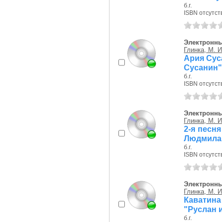
б.г.
ISBN отсутст
Электронны
Глинка, М. И
Ария Сус
Сусанин"
б.г.
ISBN отсутст
Электронны
Глинка, М. И
2-я песня
Людмила
б.г.
ISBN отсутст
Электронны
Глинка, М. И
Каватин
"Руслан 
б.г.