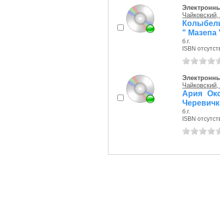
Электронны
Чайковский, 
Колыбель
" Мазепа 
б.г.
ISBN отсутст
Электронны
Чайковский, 
Ария Окс
Черевичк
б.г.
ISBN отсутст