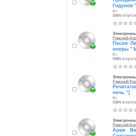
Годунов "
б.г.
ISBN отсутст
Электронны
Римский-Кор
Песня Ле
оперы " М
б.г.
ISBN отсутст
Электронны
Римский-Кор
Речитати
ночь "]
б.г.
ISBN отсутст
Электронны
Римский-Кор
Ария Ве
Снегурочк