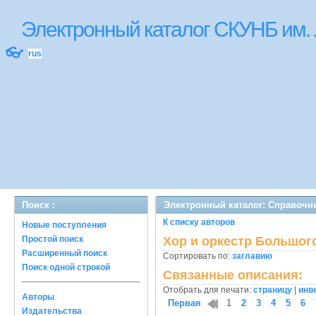
Электронный каталог СКУНБ им.
👓
rus
Поиск :
Электронный каталог: Справочн
К списку авторов
Новые поступления
Простой поиск
Хор и оркестр Большог
Расширенный поиск
Сортировать по:
заглавию
Поиск одной строкой
Связанные описания:
Отобрать для печати:
страницу
|
инв
Авторы
Первая
1
2
3
4
5
6
Издательства