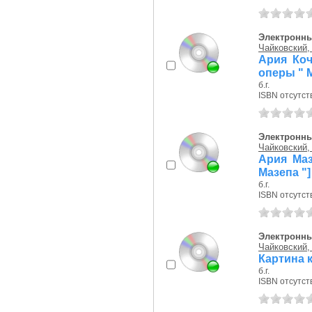
Электронны
Чайковский, 
Ария Коч
оперы " М
б.г.
ISBN отсутст
Электронны
Чайковский, 
Ария Маз
Мазепа "]
б.г.
ISBN отсутст
Электронны
Чайковский, 
Картина к
б.г.
ISBN отсутст