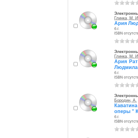
Электронны
Глинка, М. И
Ария Люд
б.г.
ISBN отсутст
Электронны
Глинка, М. И
Ария Рат
Людмила
б.г.
ISBN отсутст
Электронны
Бородин, А.
Каватина
оперы " К
б.г.
ISBN отсутст