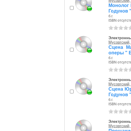
Мусоргский,
Монолог 
Годунов "
б.г.
ISBN отсутст
Электронны
Мусоргский,
Сцена Ма
оперы " 
б.г.
ISBN отсутст
Электронны
Мусоргский,
Сцена Юр
Годунов "
б.г.
ISBN отсутст
Электронны
Мусоргский,
Прощани