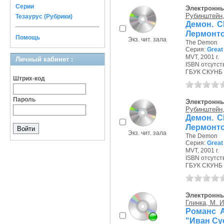
Серии
Электронны
Рубинштейн, 
Тезаурус (Рубрики)
Демон. C
Лермонт
Помощь
Экз. чит. зала
The Demon
Серия:
Great 
MVT, 2001 г.
Личный кабинет :
ISBN отсутст
ГБУК СКУНБ 
Штрих-код
Пароль
Электронны
Рубинштейн, 
Демон. C
Лермонт
Экз. чит. зала
The Demon
Серия:
Great 
MVT, 2001 г.
ISBN отсутст
ГБУК СКУНБ 
Электронны
Глинка, М. И
Романс А
"Иван Су