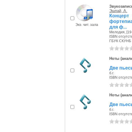
Звукозапис
Эшпай, А.
Концерт
фортепиа
Экз. чит. зала
для ф...
Мелодия, [19--
ISBN отсутст
ГБУК СКУНБ 
Ноты (анали
Две пьесы
б.г.
ISBN отсутст
Ноты (анали
Две пьес
б.г.
ISBN отсутст