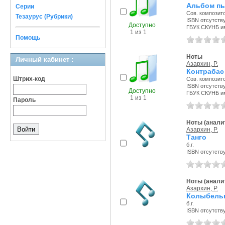
Альбом пье
Серии
Сов. композито
Тезаурус (Рубрики)
ISBN отсутств
Доступно
ГБУК СКУНБ и
1 из 1
Помощь
Ноты
Личный кабинет :
Азархин, Р.
Контрабас 
Штрих-код
Сов. композито
ISBN отсутств
Доступно
ГБУК СКУНБ и
1 из 1
Пароль
Ноты (аналит
Азархин, Р.
Танго
б.г.
ISBN отсутств
Ноты (аналит
Азархин, Р.
Колыбель
б.г.
ISBN отсутств