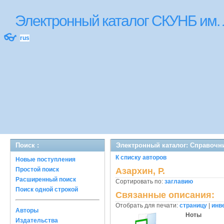
Электронный каталог СКУНБ им.
👓
rus
Поиск :
Электронный каталог: Справочн
К списку авторов
Новые поступления
Простой поиск
Азархин, Р.
Расширенный поиск
Сортировать по:
заглавию
Поиск одной строкой
Связанные описания:
Отобрать для печати:
страницу
|
инв
Авторы
Ноты
Издательства