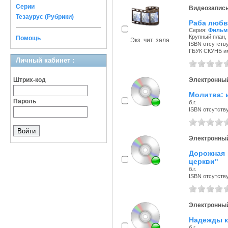
Серии
Видеозапис
Тезаурус (Рубрики)
Раба любв
Серия:
Фильм
Крупный план, 
Помощь
Экз. чит. зала
ISBN отсутств
ГБУК СКУНБ и
Личный кабинет :
Штрих-код
Электронный
Молитва: 
Пароль
б.г.
ISBN отсутств
Электронный
Дорожная п
церкви"
б.г.
ISBN отсутств
Электронный
Надежды кр
б.г.