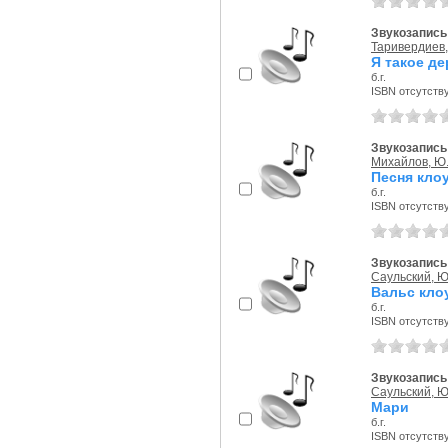
Звукозапись 
Таривердиев,
Я такое д
б.г.
ISBN отсутств
Звукозапись 
Михайлов, Ю
Песня кло
б.г.
ISBN отсутств
Звукозапись 
Саульский, Ю
Вальс кло
б.г.
ISBN отсутств
Звукозапись 
Саульский, Ю
Мари
б.г.
ISBN отсутств