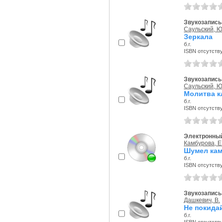
Звукозапись 
Саульский, Ю
Зеркала
б.г.
ISBN отсутств
Звукозапись 
Саульский, Ю
Молитва к
б.г.
ISBN отсутств
Электронный
Камбурова, Е
Шумел кам
б.г.
ISBN отсутств
Звукозапись 
Дашкевич, В.
Не покидай
б.г.