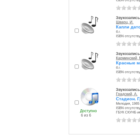
ISBN отсутств
Звукозапись 
Шварц, И.
Капли датс
б.г.
ISBN отсутств
Звукозапись 
Карминский, 
Красные м
б.г.
ISBN отсутств
Звукозапись
Градский, А.
Стадион. Г
Мелодия, 1985 
ISBN отсутств
Доступно
ГБУК СКУНБ и
6 из 6