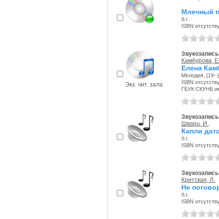
Млечный п
б.г.
ISBN отсутств
Звукозапись
Камбурова, Е
Елена Кам
Мелодия, [19--] 
ISBN отсутств
Экз. чит. зала
ГБУК СКУНБ и
Звукозапись 
Шварц, И.
Капли дат
б.г.
ISBN отсутств
Звукозапись 
Критская, Л.
Не погово
б.г.
ISBN отсутств