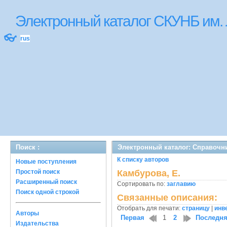
Электронный каталог СКУНБ им.
👓
rus
Поиск :
Электронный каталог: Справочн
К списку авторов
Новые поступления
Простой поиск
Камбурова, Е.
Расширенный поиск
Сортировать по:
заглавию
Поиск одной строкой
Связанные описания:
Отобрать для печати:
страницу
|
инв
Авторы
Первая
1
2
Последн
Издательства