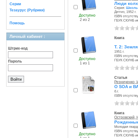
Люди колх
Серии
Серия:
Школь
Тезаурус (Рубрики)
Детгиз, 1952 г.
Доступно
ISBN отсутств
2 из 2
ГБУК СКУНБ и
Помощь
Личный кабинет :
Книга
Т. 2: Земл
Штрих-код
1951 г.
ISBN отсутств
Доступно
ГБУК СКУНБ и
Пароль
1 из 1
Статья
Резниченко, И
О SOA и В
б.г.
ISBN отсутств
Книга
Островский, 
Рожденные
Молодая гварди
ISBN отсутств
Доступно
ГБУК СКУНБ и