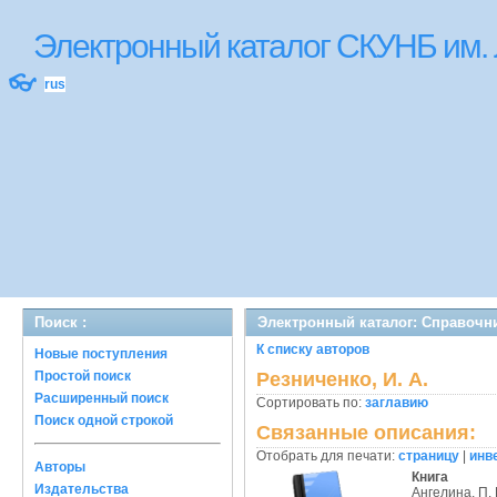
Электронный каталог СКУНБ им.
👓
rus
Поиск :
Электронный каталог: Справочн
К списку авторов
Новые поступления
Простой поиск
Резниченко, И. А.
Расширенный поиск
Сортировать по:
заглавию
Поиск одной строкой
Связанные описания:
Отобрать для печати:
страницу
|
инв
Авторы
Книга
Издательства
Ангелина, П. 