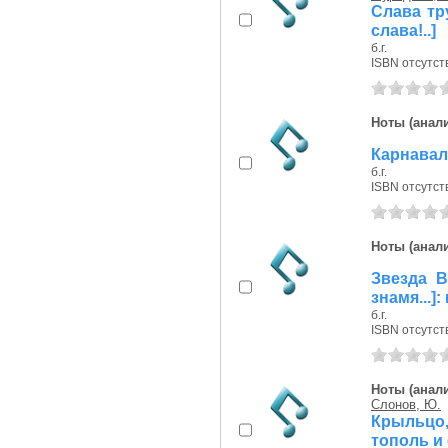
Слава тр
слава!..]
б.г.
ISBN отсутст
Ноты (анали
Карнавал
б.г.
ISBN отсутст
Ноты (анали
Звезда В
знамя...]
б.г.
ISBN отсутст
Ноты (анали
Слонов, Ю.
Крыльцо,
тополь и 