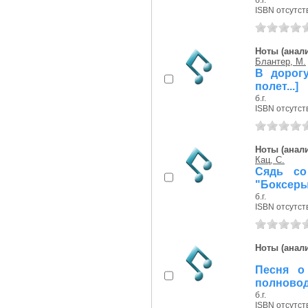
б.г.
ISBN отсутст
Ноты (анали
Блантер, М.
В дорог
полет...]
б.г.
ISBN отсутст
Ноты (анали
Кац, С.
Сядь со
"Боксер
б.г.
ISBN отсутст
Ноты (анали
Песня о
полноводн
б.г.
ISBN отсутст