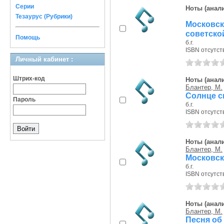
Серии
Ноты (анали
Тезаурус (Рубрики)
Москов
советской.
Помощь
б.г.
ISBN отсутст
Личный кабинет :
Штрих-код
Ноты (анали
Блантер, М.
Солнце с
Пароль
б.г.
ISBN отсутст
Ноты (анали
Блантер, М.
Московск
б.г.
ISBN отсутст
Ноты (анали
Блантер, М.
Песня об 