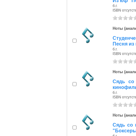
Из к/ф "П
б.г.
ISBN отсутст
Ноты (анали
Студенчес
Песня из
б.г.
ISBN отсутст
Ноты (анали
Сядь со
кинофил
б.г.
ISBN отсутст
Ноты (анали
Сядь со 
"Боксер