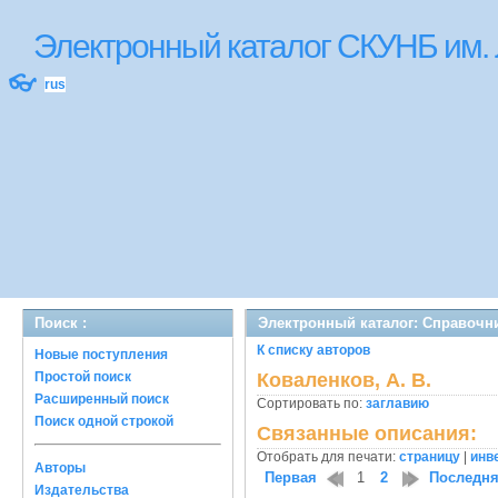
Электронный каталог СКУНБ им.
👓
rus
Поиск :
Электронный каталог: Справочн
К списку авторов
Новые поступления
Простой поиск
Коваленков, А. В.
Расширенный поиск
Сортировать по:
заглавию
Поиск одной строкой
Связанные описания:
Отобрать для печати:
страницу
|
инв
Авторы
Первая
1
2
Последн
Издательства