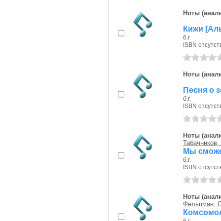
Ноты (анали
Кижи [Алы
б.г.
ISBN отсутст
Ноты (анали
Песня о з
б.г.
ISBN отсутст
Ноты (анали
Табачников,
Мы сможе
б.г.
ISBN отсутст
Ноты (анали
Фельцман, О
Комсомол