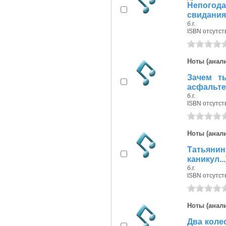
Непогод
свидания
б.г.
ISBN отсутст
Ноты (анали
Зачем т
асфальте
б.г.
ISBN отсутст
Ноты (анали
Татьяни
каникул...
б.г.
ISBN отсутст
Ноты (анали
Два колес