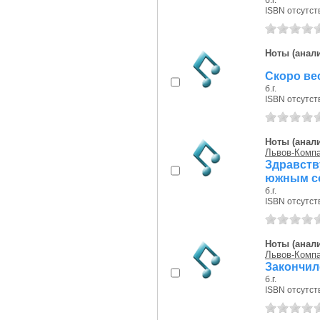
б.г.
ISBN отсутст
Ноты (анали
Скоро вес
б.г.
ISBN отсутст
Ноты (анали
Львов-Компа
Здравств
южным со
б.г.
ISBN отсутст
Ноты (анали
Львов-Компа
Закончил
б.г.
ISBN отсутст