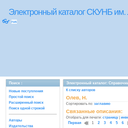
Электронный каталог СКУНБ им.
👓
rus
Поиск :
Электронный каталог: Справочн
К списку авторов
Новые поступления
Простой поиск
Олев, Н.
Расширенный поиск
Сортировать по:
заглавию
Поиск одной строкой
Связанные описания:
Отобрать для печати:
страницу
|
инв
Авторы
Первая
1
2
3
4
5
6
Издательства