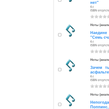
нет"
б.г.
ISBN отсутст
Ноты (анали
Наедине 
"Семь сч
б.г.
ISBN отсутст
Ноты (анали
Зачем т
асфальте.
б.г.
ISBN отсутст
Ноты (анали
Непогода
Поппинс,