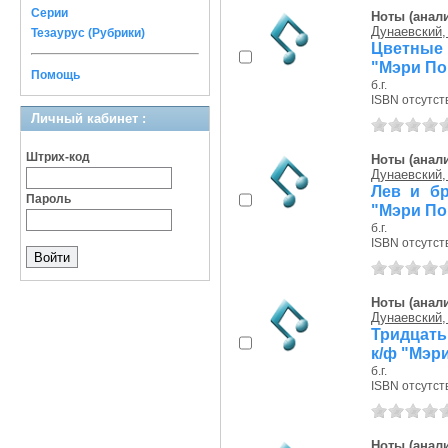
Серии
Ноты (анали
Дунаевский,
Тезаурус (Рубрики)
Цветные с
"Мэри По
Помощь
б.г.
ISBN отсутст
Личный кабинет :
Штрих-код
Ноты (анали
Дунаевский,
Лев и бр
Пароль
"Мэри По
б.г.
ISBN отсутст
Ноты (анали
Дунаевский,
Тридцать 
к/ф "Мэр
б.г.
ISBN отсутст
Ноты (анали