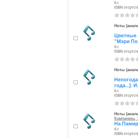
б.г.
ISBN отсутст
Ноты (анали
Цветные с
"Мэри По
б.г.
ISBN отсутст
Ноты (анали
Непогода
года...]:
б.г.
ISBN отсутст
Ноты (анали
Компанеец, 
На Памир
б.г.
ISBN отсутст