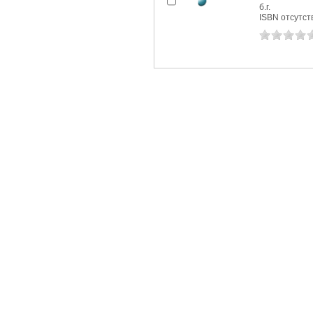
б.г.
ISBN отсутст