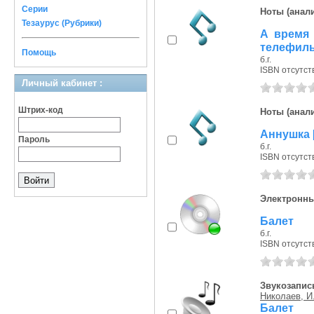
Серии
Ноты (анали
Тезаурус (Рубрики)
А время 
телефиль
Помощь
б.г.
ISBN отсутст
Личный кабинет :
Штрих-код
Ноты (анали
Аннушка [
Пароль
б.г.
ISBN отсутст
Электронны
Балет
б.г.
ISBN отсутст
Звукозапись
Николаев, И
Балет