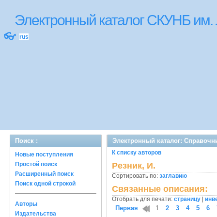
Электронный каталог СКУНБ им.
👓
rus
Поиск :
Электронный каталог: Справочн
К списку авторов
Новые поступления
Простой поиск
Резник, И.
Расширенный поиск
Сортировать по:
заглавию
Поиск одной строкой
Связанные описания:
Отобрать для печати:
страницу
|
инв
Авторы
Первая
1
2
3
4
5
6
Издательства