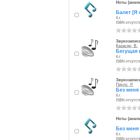
Ноты (анали
Балет [Я 
б.г.
ISBN отсутст
Звукозапись
Казасян, В.
Бегущая 
б.г.
ISBN отсутст
Звукозапись
Паулс, Р.
Без меня
б.г.
ISBN отсутст
Ноты (анали
Без меня 
б.г.
ISBN отсутст