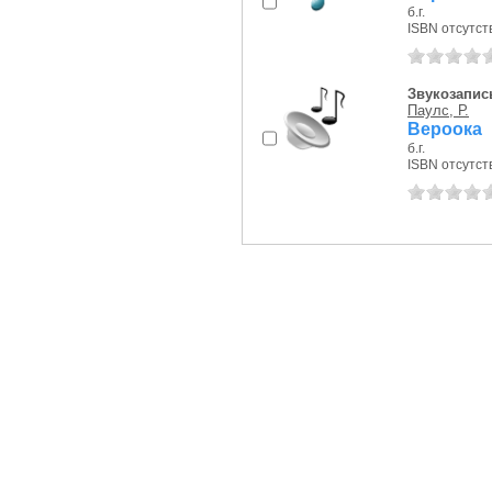
б.г.
ISBN отсутст
Звукозапись
Паулс, Р.
Вероока
б.г.
ISBN отсутст