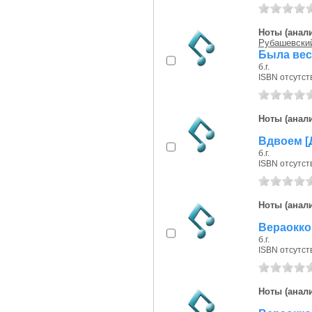
Ноты (анали
Рубашевский
Была весн
б.г.
ISBN отсутст
Ноты (анали
Вдвоем [Д
б.г.
ISBN отсутст
Ноты (анали
Вераокко 
б.г.
ISBN отсутст
Ноты (анали