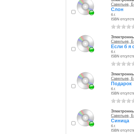
Савельев, Б
Слон
б.г.
ISBN отсутст
Электронны
Савельев, Б
Если б я
б.г.
ISBN отсутст
Электронны
Савельев, Б
Подарок
б.г.
ISBN отсутст
Электронны
Савельев, Б
Синица
б.г.
ISBN отсутст