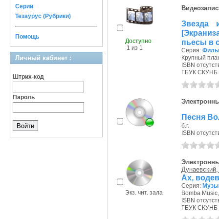
Серии
Видеозапис
Тезаурус (Рубрики)
Звезда 
[Экрани
Помощь
Доступно
пьесы в с
1 из 1
Серия:
Филь
Личный кабинет :
Крупный план,
ISBN отсутст
ГБУК СКУНБ 
Штрих-код
Пароль
Электронны
Песня В
б.г.
ISBN отсутст
Электронны
Дунаевский,
Ах, водев
Серия:
Музык
Экз. чит. зала
Bomba Music, 
ISBN отсутст
ГБУК СКУНБ 