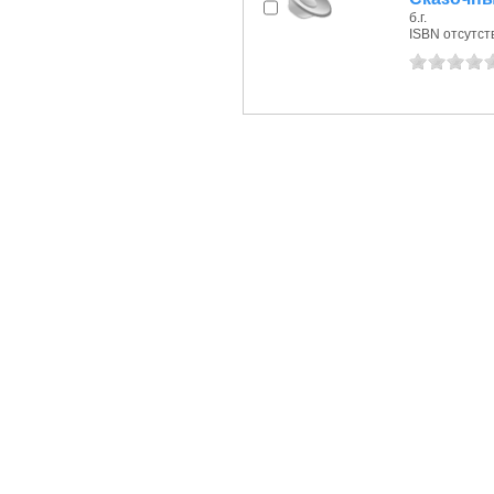
б.г.
ISBN отсутст