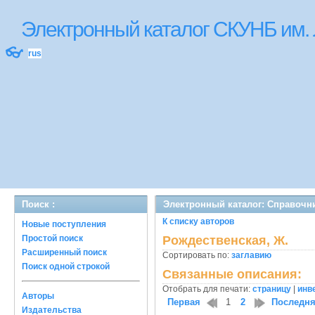
Электронный каталог СКУНБ им.
👓
rus
Поиск :
Электронный каталог: Справочн
К списку авторов
Новые поступления
Простой поиск
Рождественская, Ж.
Расширенный поиск
Сортировать по:
заглавию
Поиск одной строкой
Связанные описания:
Отобрать для печати:
страницу
|
инв
Авторы
Первая
1
2
Последн
Издательства