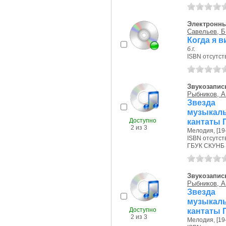
Электронны
Савельев, Б
Когда я 
б.г.
ISBN отсутст
Звукозапис
Рыбников, А
Звезда
музыкал
Доступно
кантаты 
2 из 3
Мелодия, [19--
ISBN отсутст
ГБУК СКУНБ 
Звукозапис
Рыбников, А
Звезда
музыкал
Доступно
кантаты 
2 из 3
Мелодия, [19--