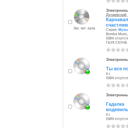
Электронны
Дунаевский,
Карнавал
счастлив
Экз. чит. зала
Серия:
Музык
Bomba Music, 
ISBN отсутст
ГБУК СКУНБ 
Электронны
Ты все п
б.г.
ISBN отсутст
Электронны
Гадалка
водевиль
б.г.
ISBN отсутст