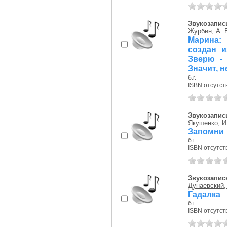
Звукозапись
Журбин, А. 
Марина: 
создан и
Зверю - 
Значит, н
б.г.
ISBN отсутст
Звукозапись
Якушенко, И
Запомни
б.г.
ISBN отсутст
Звукозапись
Дунаевский,
Гадалка
б.г.
ISBN отсутст