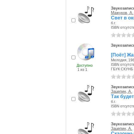
Звукозапись
Мажуков, А.
Свет в ок
б.г.
ISBN отсутст
Звукозапис
[Поёт] Ж
Мелодия, 198
ISBN отсутст
Доступно
ГБУК СКУНБ 
1 из 1
Звукозапись
Зацепин, А.
Так будет
б.г.
ISBN отсутст
Звукозапись
Зацепин, А.
Сказочн