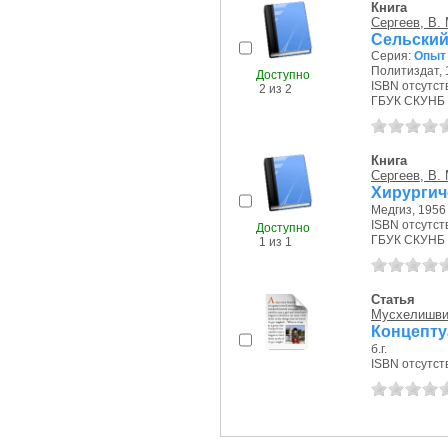
Книга
Сергеев, В. 
Сельский
Серия:
Опыт 
Политиздат, 1
Доступно
ISBN отсутст
2 из 2
ГБУК СКУНБ 
Книга
Сергеев, В. 
Хирургич
Медгиз, 1956 
ISBN отсутст
Доступно
ГБУК СКУНБ 
1 из 1
Статья
Мусхелишвил
Концепту
б.г.
ISBN отсутст