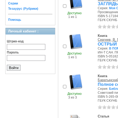
ЗАГЛЯДЫ
Серии
Серия:
Моя 
Тезаурус (Рубрики)
Просвещение,
Доступно
ISBN 5-1718
1 из 1
Помощь
ГБУК СКУНБ 
Личный кабинет :
Книга
Сергеев, В. 
Штрих-код
ОСТРЫЙ 
Серия:
В ПО
Пароль
ИН-Т САН. П
Доступно
ISBN 5-0518
1 из 1
ГБУК СКУНБ 
Книга
Баратынский
Полное с
Серия:
Библи
Советский пис
Доступно
ISBN 5-265-0
3 из 3
ГБУК СКУНБ 
Статья