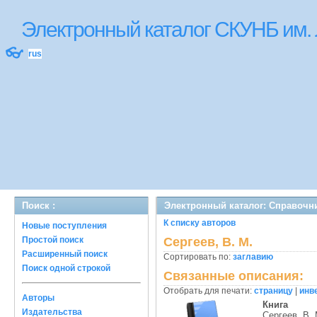
Электронный каталог СКУНБ им.
👓
rus
Поиск :
Электронный каталог: Справочн
К списку авторов
Новые поступления
Простой поиск
Сергеев, В. М.
Расширенный поиск
Сортировать по:
заглавию
Поиск одной строкой
Связанные описания:
Отобрать для печати:
страницу
|
инв
Авторы
Книга
Издательства
Сергеев, В. 