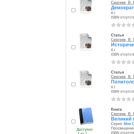
Сергеев, В. 
Демократ
б.г.
ISBN отсутст
Статья
Сергеев, В. 
Историче
б.г.
ISBN отсутст
Статья
Сергеев, В. 
Политоло
б.г.
ISBN отсутст
Книга
Сергеев, В. 
Великий 
Серия:
Моя 
Просвещение,
Доступно
ISBN отсутст
1 из 1