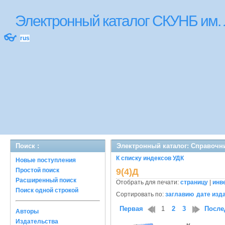
Электронный каталог СКУНБ им.
👓
rus
Поиск :
Электронный каталог: Справочн
К списку индексов УДК
Новые поступления
Простой поиск
9(4)Д
Расширенный поиск
Отобрать для печати:
страницу
|
инв
Поиск одной строкой
Сортировать по:
заглавию
дате изд
Первая
1
2
3
После
Авторы
Издательства