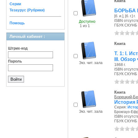
Книга
Серии
БОРЬБА 
Тезаурус (Рубрики)
[б. и.], [б. г.] г.
ISBN отсутст
Доступно
Помощь
ГБУК СКУНБ 
1 из 1
Личный кабинет :
Книга
Штрих-код
T. 1: I. 
III. Обзо
Пароль
Экз. чит. зала
1868 г.
ISBN отсутст
ГБУК СКУНБ 
Книга
Борецкий-Бе
История
Серия:
Истор
Экз. чит. зала
Брокгауз-Ефро
ISBN отсутст
ГБУК СКУНБ 