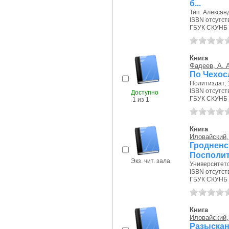
б...
Тип. Алексан
ISBN отсутст
ГБУК СКУНБ 
Книга
Фадеев, А. 
По Чехос
Политиздат, 1
ISBN отсутст
Доступно
ГБУК СКУНБ 
1 из 1
Книга
Иловайский,
Гродненс
Посполи
Экз. чит. зала
Университетск
ISBN отсутст
ГБУК СКУНБ 
Книга
Иловайский,
Разыскан