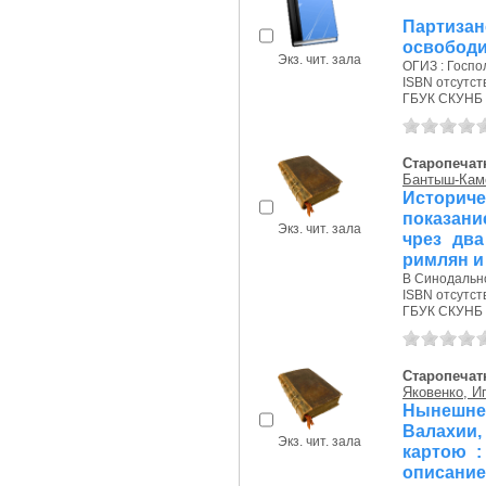
Парти
освободи
Экз. чит. зала
ОГИЗ : Госпол
ISBN отсутст
ГБУК СКУНБ 
Старопечат
Бантыш-Каме
Историче
показани
Экз. чит. зала
чрез два
римлян и
В Синодальной
ISBN отсутст
ГБУК СКУНБ 
Старопечат
Яковенко, И
Нынешнее
Валахии
Экз. чит. зала
картою :
описание