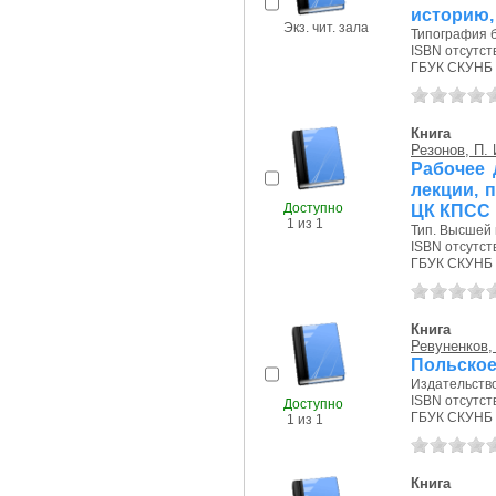
историю,
Экз. чит. зала
Типография б
ISBN отсутст
ГБУК СКУНБ 
Книга
Резонов, П. 
Рабочее 
лекции, 
Доступно
ЦК КПСС
1 из 1
Тип. Высшей 
ISBN отсутст
ГБУК СКУНБ 
Книга
Ревуненков, 
Польское
Издательство
ISBN отсутст
Доступно
ГБУК СКУНБ 
1 из 1
Книга