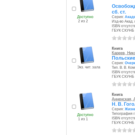
Освобожд
сб. ст.
Доступно
Серия:
Акаде
2 из 2
Изд-во Акад. 
ISBN отсутст
ГБУК СКУНБ 
Книга
Кареев, Ник
Польские
Серия:
Очерк
Экз. чит. зала
Тип. В. В. Ком
ISBN отсутст
ГБУК СКУНБ 
Книга
Анненская, 
Н. В. Гог
Серия:
Жизн
Типография га
Доступно
ISBN отсутст
1 из 1
ГБУК СКУНБ 