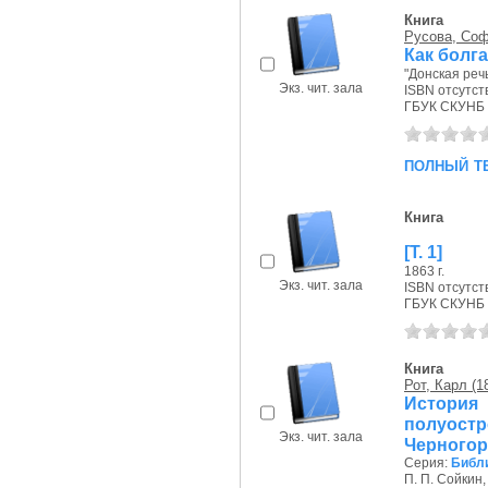
Книга
Русова, Соф
Как болг
"Донская речь
Экз. чит. зала
ISBN отсутст
ГБУК СКУНБ 
полный т
Книга
[Т. 1]
1863 г.
Экз. чит. зала
ISBN отсутст
ГБУК СКУНБ 
Книга
Рот, Карл (1
История
полуос
Экз. чит. зала
Черногор
Серия:
Библ
П. П. Сойкин, 